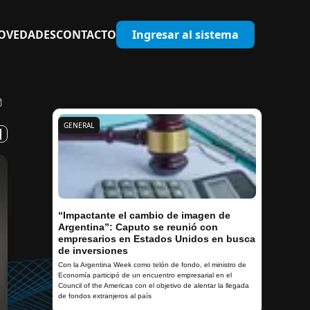
OVEDADES
CONTACTO
Ingresar al sistema
GENERAL
“Impactante el cambio de imagen de
Argentina”: Caputo se reunió con
empresarios en Estados Unidos en busca
de inversiones
Con la Argentina Week como telón de fondo, el ministro de
Economía participó de un encuentro empresarial en el
Council of the Americas con el objetivo de alentar la llegada
de fondos extranjeros al país