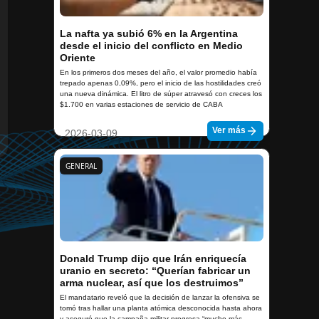
La nafta ya subió 6% en la Argentina
desde el inicio del conflicto en Medio
Oriente
En los primeros dos meses del año, el valor promedio había
trepado apenas 0,09%, pero el inicio de las hostilidades creó
una nueva dinámica. El litro de súper atravesó con creces los
$1.700 en varias estaciones de servicio de CABA
Ver más
2026-03-09
GENERAL
Donald Trump dijo que Irán enriquecía
uranio en secreto: “Querían fabricar un
arma nuclear, así que los destruimos”
El mandatario reveló que la decisión de lanzar la ofensiva se
tomó tras hallar una planta atómica desconocida hasta ahora
y aseguró que la campaña militar progresa “mucho más