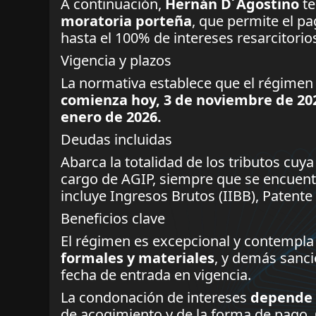
A continuación,
Hernán D´Agostino
te
moratoria porteña
, que permite el p
hasta el 100% de intereses resarcitorios
Vigencia y plazos
La normativa establece que el régimen e
comienza hoy, 3 de noviembre de 202
enero de 2026.
Deudas incluidas
Abarca la totalidad de los tributos cuya
cargo de AGIP, siempre que se encuen
incluye Ingresos Brutos (IIBB), Patente
Beneficios clave
El régimen es excepcional y contempla
formales y materiales
, y demás sanci
fecha de entrada en vigencia.
La condonación de intereses
depende 
de acogimiento y de la forma de pago.