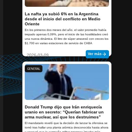
La nafta ya subió 6% en la Argentina
desde el inicio del conflicto en Medio
Oriente
En los primeros dos meses del año, el valor promedio había
trepado apenas 0,09%, pero el inicio de las hostilidades creó
una nueva dinámica. El litro de súper atravesó con creces los
$1.700 en varias estaciones de servicio de CABA
Ver más
2026-03-09
GENERAL
Donald Trump dijo que Irán enriquecía
uranio en secreto: “Querían fabricar un
arma nuclear, así que los destruimos”
El mandatario reveló que la decisión de lanzar la ofensiva se
tomó tras hallar una planta atómica desconocida hasta ahora
y aseguró que la campaña militar progresa “mucho más