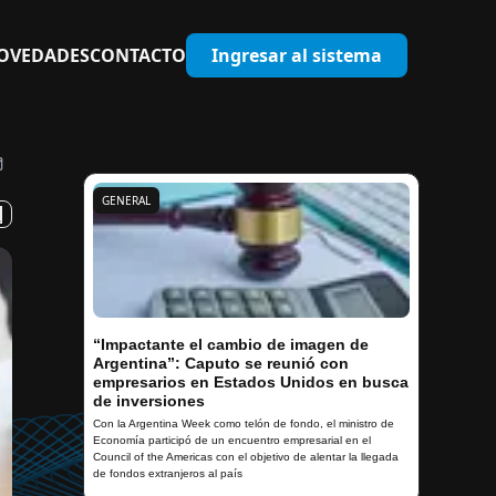
OVEDADES
CONTACTO
Ingresar al sistema
GENERAL
“Impactante el cambio de imagen de
Argentina”: Caputo se reunió con
empresarios en Estados Unidos en busca
de inversiones
Con la Argentina Week como telón de fondo, el ministro de
Economía participó de un encuentro empresarial en el
Council of the Americas con el objetivo de alentar la llegada
de fondos extranjeros al país